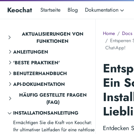
Keochat
Startseite
Blog
Dokumentation
Home
Docs
AKTUALISIERUNGEN VON
Entsperren S
FUNKTIONEN
Chat-App!
ANLEITUNGEN
'BESTE PRAKTIKEN'
Entsp
BENUTZERHANDBUCH
Ein Sc
API-DOKUMENTATION
Insta
HÄUFIG GESTELLTE FRAGEN
(FAQ)
Liebl
INSTALLATIONSANLEITUNG
Ermächtigen Sie die Kraft von Keochat:
Entdecken S
Ihr ultimativer Leitfaden für eine nahtlose