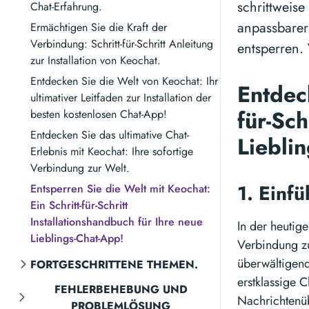
schrittweise
Chat-Erfahrung.
anpassbarer
Ermächtigen Sie die Kraft der
Verbindung: Schritt-für-Schritt Anleitung
entsperren.
zur Installation von Keochat.
Entdecken Sie die Welt von Keochat: Ihr
Entdeck
ultimativer Leitfaden zur Installation der
für-Sch
besten kostenlosen Chat-App!
Entdecken Sie das ultimative Chat-
Liebli
Erlebnis mit Keochat: Ihre sofortige
Verbindung zur Welt.
1. Einf
Entsperren Sie die Welt mit Keochat:
Ein Schritt-für-Schritt
Installationshandbuch für Ihre neue
In der heutige
Lieblings-Chat-App!
Verbindung zu
überwältigend
FORTGESCHRITTENE THEMEN.
erstklassige 
FEHLERBEHEBUNG UND
Nachrichtenüb
PROBLEMLÖSUNG