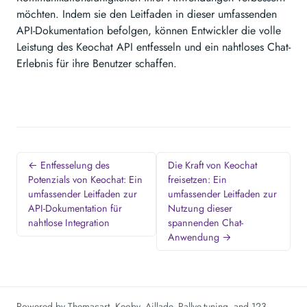
möchten. Indem sie den Leitfaden in dieser umfassenden
API-Dokumentation befolgen, können Entwickler die volle
Leistung des Keochat API entfesseln und ein nahtloses Chat-
Erlebnis für ihre Benutzer schaffen.
← Entfesselung des
Die Kraft von Keochat
Potenzials von Keochat: Ein
freisetzen: Ein
umfassender Leitfaden zur
umfassender Leitfaden zur
API-Dokumentation für
Nutzung dieser
nahtlose Integration
spannenden Chat-
Anwendung →
Powered by
Themacart
,
Keoby
,
Aillade
,
Rallye-tuning
, and
123-