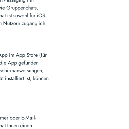
nt Messaging mit
wie Gruppenchats,
at ist sowohl für iOS-
on Nutzern zugänglich.
 App im App Store (für
 die App gefunden
ldschirmanweisungen,
installiert ist, können
mmer oder E-Mail-
hat Ihnen einen