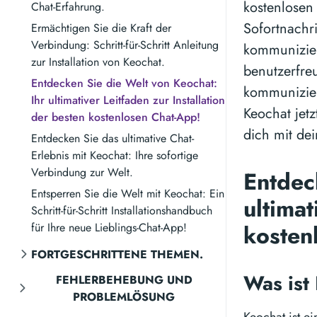
kostenlosen
Chat-Erfahrung.
Sofortnachr
Ermächtigen Sie die Kraft der
Verbindung: Schritt-für-Schritt Anleitung
kommuniziere
zur Installation von Keochat.
benutzerfre
Entdecken Sie die Welt von Keochat:
kommunizier
Ihr ultimativer Leitfaden zur Installation
Keochat jet
der besten kostenlosen Chat-App!
dich mit de
Entdecken Sie das ultimative Chat-
Erlebnis mit Keochat: Ihre sofortige
Verbindung zur Welt.
Entdec
Entsperren Sie die Welt mit Keochat: Ein
ultimat
Schritt-für-Schritt Installationshandbuch
für Ihre neue Lieblings-Chat-App!
kosten
FORTGESCHRITTENE THEMEN.
Was ist
FEHLERBEHEBUNG UND
PROBLEMLÖSUNG