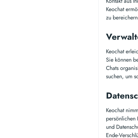
Kontakt aus I
Keochat ermög
zu bereichern
Verwalt
Keochat erlei
Sie können be
Chats organis
suchen, um sc
Datensc
Keochat nimmt
persönlichen 
und Datenschu
Ende-Verschlü