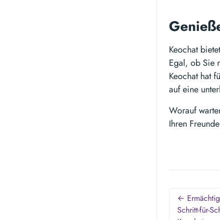
Genieße
Keochat biete
Egal, ob Sie 
Keochat hat f
auf eine unte
Worauf warten
Ihren Freunde
← Ermächtige
Schritt-für-Sc