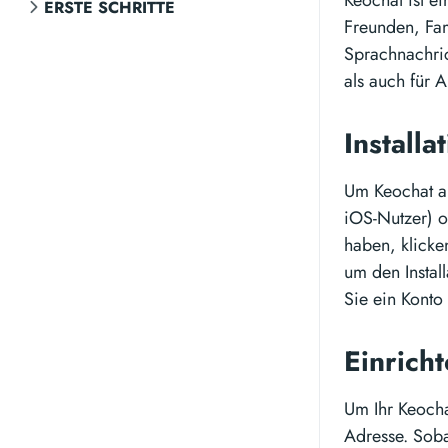
Keochat ist e
ERSTE SCHRITTE
Freunden, Fam
Sprachnachric
als auch für 
Install
Um Keochat au
iOS-Nutzer) o
haben, klicke
um den Instal
Sie ein Konto 
Einrich
Um Ihr Keocha
Adresse. Soba