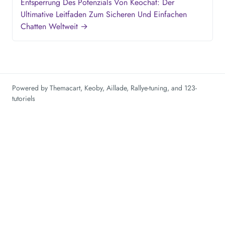
Entsperrung Des Potenzials Von Keochat: Der
Ultimative Leitfaden Zum Sicheren Und Einfachen
Chatten Weltweit →
Powered by
Themacart
,
Keoby
,
Aillade
,
Rallye-tuning
, and
123-
tutoriels