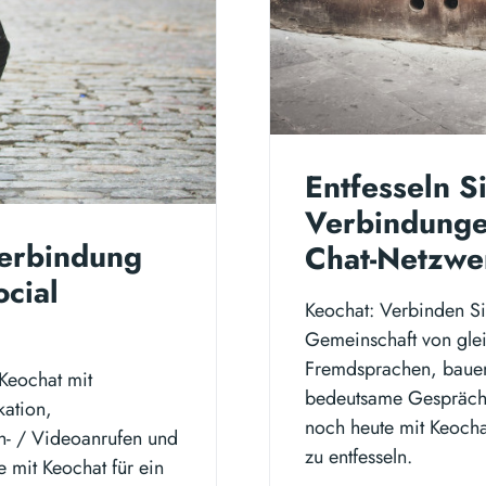
Entfesseln S
Verbindungen
Verbindung
Chat-Netzwer
ocial
Keochat: Verbinden Sie
Gemeinschaft von glei
Fremdsprachen, bauen 
Keochat mit
bedeutsame Gespräche
kation,
noch heute mit Keocha
h- / Videoanrufen und
zu entfesseln.
 mit Keochat für ein