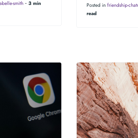
sabelle-smith
‐
3 min
Posted in
friendship-cha
read