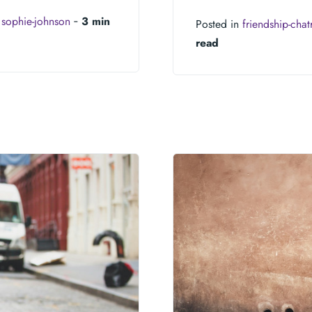
y
sophie-johnson
‐
3 min
Posted in
friendship-cha
read