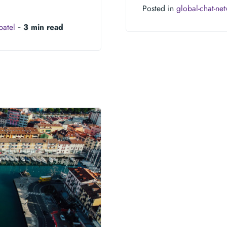
Posted in
global-chat-ne
patel
‐
3 min read