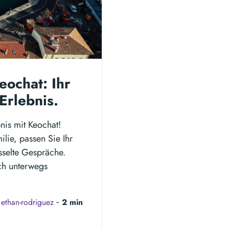
eochat: Ihr
Erlebnis.
nis mit Keochat!
lie, passen Sie Ihr
sselte Gespräche.
uch unterwegs
y
ethan-rodriguez
‐
2 min