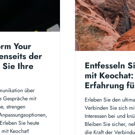
orm Your
enseits der
Entfesseln S
Sie Ihre
mit Keochat:
Erfahrung fü
munikation über
re Gespräche mit
Erleben Sie den ultim
e, strengen
Verbinden Sie sich mi
 Anpassungsoptionen,
Interessen bei und kn
Erleben Sie heute
Bleiben Sie sicher, n
 mit Keochat!
die Kraft der Verbind