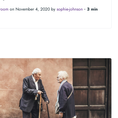
troom
on November 4, 2020 by
sophie-johnson
‐
3 min