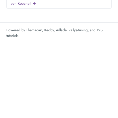
von Keochat! →
Powered by
Themacart
,
Keoby
,
Aillade
,
Rallye-tuning
, and
123-
tutoriels