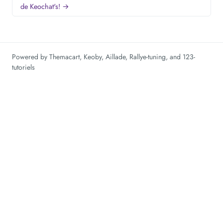
de Keochat's! →
Powered by
Themacart
,
Keoby
,
Aillade
,
Rallye-tuning
, and
123-
tutoriels