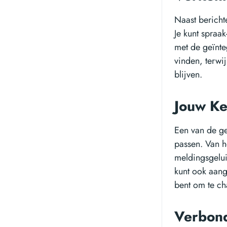
Naast bericht
Je kunt spraa
met de geïnteg
vinden, terwi
blijven.
Jouw Ke
Een van de ge
passen. Van he
meldingsgelui
kunt ook aang
bent om te ch
Verbon