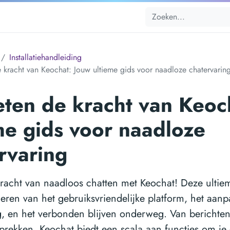
Installatiehandleiding
 kracht van Keochat: Jouw ultieme gids voor naadloze chatervarin
ten de kracht van Keoc
me gids voor naadloze
rvaring
racht van naadloos chatten met Keochat! Deze ultiem
geren van het gebruiksvriendelijke platform, het aanp
g, en het verbonden blijven onderweg. Van berichten
prekken, Keochat biedt een scala aan functies om je 