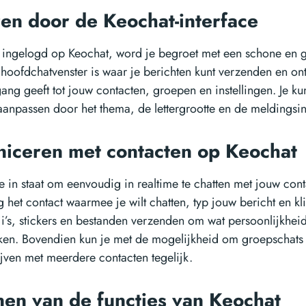
en door de Keochat-interface
 ingelogd op Keochat, word je begroet met een schone en 
t hoofdchatvenster is waar je berichten kunt verzenden en on
gang geeft tot jouw contacten, groepen en instellingen. Je k
aanpassen door het thema, de lettergrootte en de meldingsins
ceren met contacten op Keochat
je in staat om eenvoudig in realtime te chatten met jouw con
het contact waarmee je wilt chatten, typ jouw bericht en kl
i’s, stickers en bestanden verzenden om wat persoonlijkhei
en. Bovendien kun je met de mogelijkheid om groepschats 
jven met meerdere contacten tegelijk.
en van de functies van Keochat