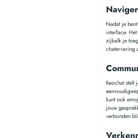
Naviger
Nadat je bent
interface. He
zijbalk je toe
chatervaring 
Communi
Keochat stelt 
eenvoudigweg 
kunt ook emoj
jouw gesprekk
verbonden bli
Verkenn