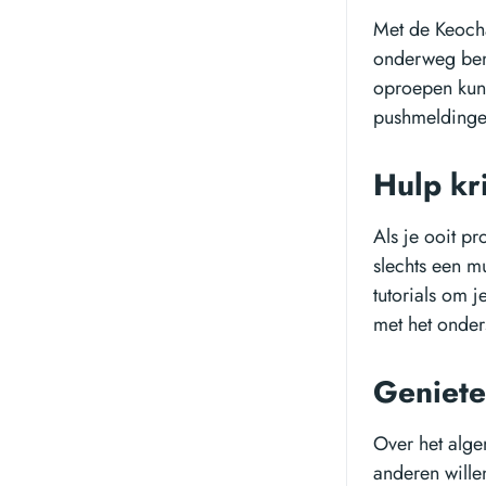
Met de Keocha
onderweg bent
oproepen kunt
pushmeldingen
Hulp kr
Als je ooit p
slechts een m
tutorials om 
met het onder
Geniete
Over het alge
anderen willen