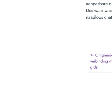
aanpasbare op
Dus waar wach
naadloos chat
← Ontgrende
verbinding m
gids!
Mogelijk gemaakt door
Netlify
,
Hugo
, en
Doks