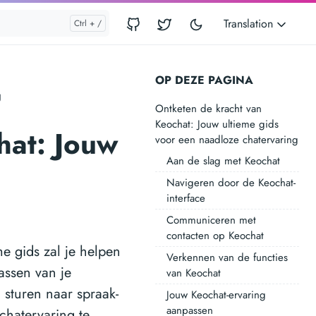
Translation
OP DEZE PAGINA
g
Ontketen de kracht van
Keochat: Jouw ultieme gids
hat: Jouw
voor een naadloze chatervaring
Aan de slag met Keochat
Navigeren door de Keochat-
interface
Communiceren met
contacten op Keochat
e gids zal je helpen
Verkennen van de functies
assen van je
van Keochat
 sturen naar spraak-
Jouw Keochat-ervaring
aanpassen
chatervaring te