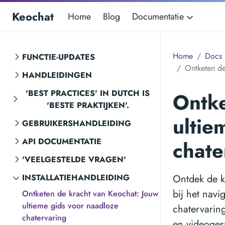
Keochat
Home
Blog
Documentatie
Home
Docs
FUNCTIE-UPDATES
Ontketen de
HANDLEIDINGEN
'BEST PRACTICES' IN DUTCH IS
Ontke
'BESTE PRAKTIJKEN'.
ultie
GEBRUIKERSHANDLEIDING
API DOCUMENTATIE
chate
'VEELGESTELDE VRAGEN'
INSTALLATIEHANDLEIDING
Ontdek de k
bij het navi
Ontketen de kracht van Keochat: Jouw
ultieme gids voor naadloze
chatervarin
chatervaring
en videoges