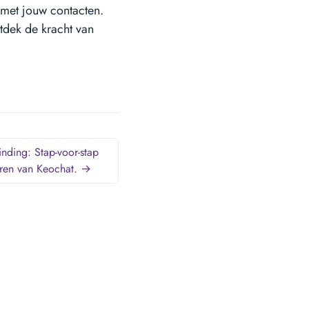
 met jouw contacten.
dek de kracht van
inding: Stap-voor-stap
leren van Keochat. →