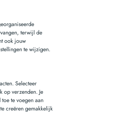
georganiseerde
tvangen, terwijl de
unt ook jouw
tellingen te wijzigen.
tacten. Selecteer
ik op verzenden. Je
d toe te voegen aan
te creëren gemakkelijk