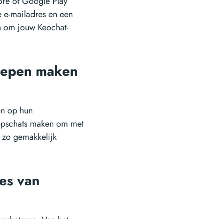
re of Google Play
 e-mailadres en een
n om jouw Keochat-
oepen maken
en op hun
oepschats maken om met
 zo gemakkelijk
es van