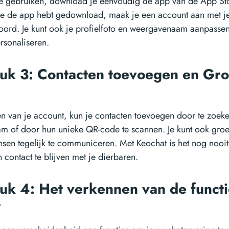
e gebruiken, download je eenvoudig de app van de App Sto
je de app hebt gedownload, maak je een account aan met je
oord. Je kunt ook je profielfoto en weergavenaam aanpasse
rsonaliseren.
uk 3: Contacten toevoegen en Gr
len van je account, kun je contacten toevoegen door te zoek
am of door hun unieke QR-code te scannen. Je kunt ook gr
en tegelijk te communiceren. Met Keochat is het nog nooit
 contact te blijven met je dierbaren.
uk 4: Het verkennen van de functi
t