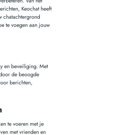
verbeteren. Van het
berichten, Keochat heeft
uw chatachtergrond
toe te voegen aan jouw
y en beveiliging. Met
n door de beoogde
voor berichten,
en
ken te voeren met je
ijven met vrienden en