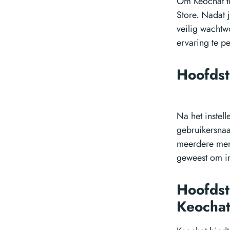
Om Keochat t
Store. Nadat 
veilig wachtw
ervaring te pe
Hoofdst
Na het instel
gebruikersna
meerdere mens
geweest om in
Hoofdst
Keocha