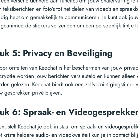
 een verscheidenheid aan functies om jouw chatervaring te 
tekstberichten en foto’s tot het delen van video’s en spraak
nodig hebt om gemakkelijk te communiceren. Je kunt ook jo
geanimeerde stickers verzenden om een persoonlijk tintje 
uk 5: Privacy en Beveiliging
pprioriteiten van Keochat is het beschermen van jouw privac
cryptie worden jouw berichten versleuteld en kunnen allee
den gelezen. Keochat biedt ook een zelfvernietigingstimer 
 gesprekken privé blijven.
uk 6: Spraak- en Videogesprekk
en, stelt Keochat je ook in staat om spraak- en videogesprek
 kristalheldere audio- en videokwaliteit kun je in contact bl