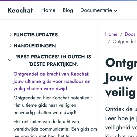
Keochat
Home
Blog
Documentatie
Home
Docs
FUNCTIE-UPDATES
Ontgrendel 
HANDLEIDINGEN
'BEST PRACTICES' IN DUTCH IS
Ontgr
'BESTE PRAKTIJKEN'.
Jouw 
Ontgrendel de kracht van Keochat:
Jouw ultieme gids voor naadloos en
veili
veilig chatten wereldwijd
Ontgrendelen hier Keochat potentieel:
Het ultieme gids naar veilig en
Ontdek de u
eenvoudig chatten wereldwijd!
Leer hoe je 
Het ontsluiten van de kracht van
veiligheid v
wereldwijde communicatie: Een gids om
Keochat op 
uw ervaring met Keochat te