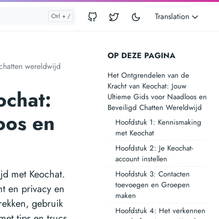
Translation
OP DEZE PAGINA
chatten wereldwijd
Het Ontgrendelen van de
Kracht van Keochat: Jouw
ochat:
Ultieme Gids voor Naadloos en
Beveiligd Chatten Wereldwijd
oos en
Hoofdstuk 1: Kennismaking
met Keochat
Hoofdstuk 2: Je Keochat-
account instellen
ijd met Keochat.
Hoofdstuk 3: Contacten
toevoegen en Groepen
nt en privacy en
maken
prekken, gebruik
Hoofdstuk 4: Het verkennen
et tips en trucs.