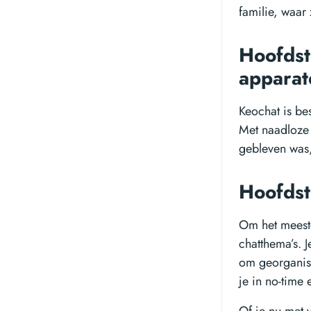
familie, waar 
Hoofdst
appara
Keochat is be
Met naadloze 
gebleven was,
Hoofdst
Om het meeste
chatthema’s. 
om georganise
je in no-time 