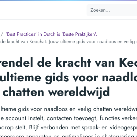
'Best Practices' in Dutch is 'Beste Praktijken'.
de kracht van Keochat: Jouw ultieme gids voor naadloos en veilig 
endel de kracht van Ke
ultieme gids voor naadl
g chatten wereldwijd
ltieme gids voor naadloos en veilig chatten wereldw
je account instelt, contacten toevoegt, functies verke
oorop stelt. Blijf verbonden met spraak- en videoges
meerdere apparaten en optimaliseer je chatervaring m