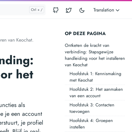
Translation
OP DEZE PAGINA
eren van Keochat.
Ontketen de kracht van
verbinding: Stapsgewijze
nding:
handleiding voor het installeren
van Keochat
or het
Hoofdstuk 1: Kennismaking
met Keochat
Hoofdstuk 2: Het aanmaken
van een account
ncties als
Hoofdstuk 3: Contacten
toevoegen
oe je een account
Hoofdstuk 4: Groepen
stuurt, je profiel
instellen
t. Blijf in real-