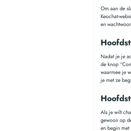
Om aan de sl
Keochat-websi
en wachtwoord
Hoofdst
Nadat je je a
de knop “Cont
waarmee je wi
je met ze beg
Hoofdst
Als je wilt c
gewoon op de
en begin met 