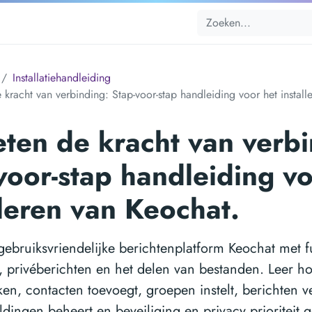
Installatiehandleiding
 kracht van verbinding: Stap-voor-stap handleiding voor het install
ten de kracht van verbi
voor-stap handleiding vo
lleren van Keochat.
ebruiksvriendelijke berichtenplatform Keochat met fu
, privéberichten en het delen van bestanden. Leer h
n, contacten toevoegt, groepen instelt, berichten ver
dingen beheert en beveiliging en privacy prioriteit geef