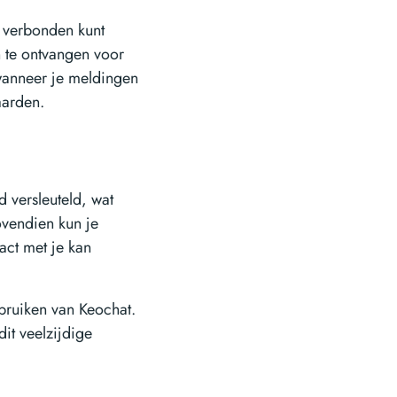
je verbonden kunt
n te ontvangen voor
 wanneer je meldingen
aarden.
d versleuteld, wat
ovendien kun je
tact met je kan
ebruiken van Keochat.
dit veelzijdige