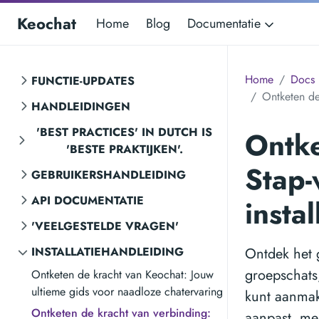
Keochat
Home
Blog
Documentatie
Home
Docs
FUNCTIE-UPDATES
Ontketen de
HANDLEIDINGEN
'BEST PRACTICES' IN DUTCH IS
Ontke
'BESTE PRAKTIJKEN'.
Stap-
GEBRUIKERSHANDLEIDING
API DOCUMENTATIE
insta
'VEELGESTELDE VRAGEN'
INSTALLATIEHANDLEIDING
Ontdek het g
groepschats
Ontketen de kracht van Keochat: Jouw
ultieme gids voor naadloze chatervaring
kunt aanmake
Ontketen de kracht van verbinding:
aanpast, mel