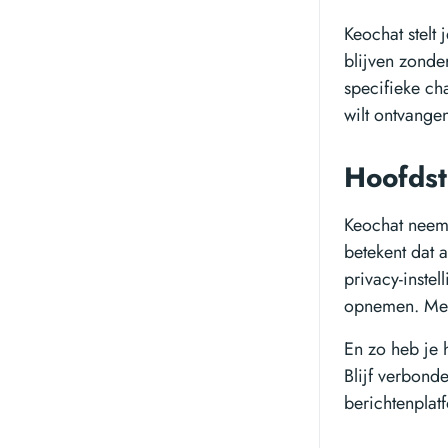
Keochat stelt 
blijven zonde
specifieke ch
wilt ontvange
Hoofdst
Keochat neemt 
betekent dat 
privacy-instel
opnemen. Met 
En zo heb je 
Blijf verbonde
berichtenplat