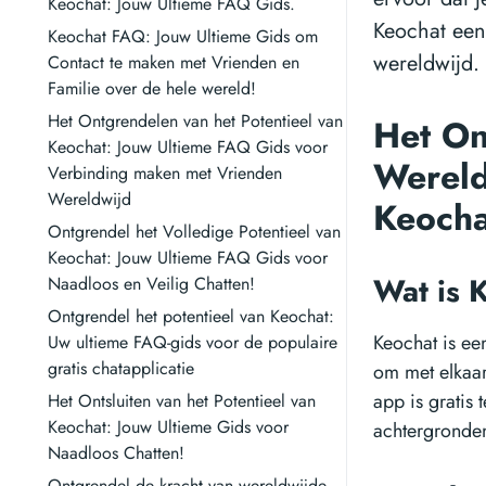
Keochat: Jouw Ultieme FAQ Gids.
Keochat een
Keochat FAQ: Jouw Ultieme Gids om
wereldwijd.
Contact te maken met Vrienden en
Familie over de hele wereld!
Het Ontgrendelen van het Potentieel van
Het On
Keochat: Jouw Ultieme FAQ Gids voor
Wereld
Verbinding maken met Vrienden
Wereldwijd
Keoch
Ontgrendel het Volledige Potentieel van
Keochat: Jouw Ultieme FAQ Gids voor
Wat is 
Naadloos en Veilig Chatten!
Ontgrendel het potentieel van Keochat:
Keochat is een
Uw ultieme FAQ-gids voor de populaire
gratis chatapplicatie
om met elkaar
app is gratis
Het Ontsluiten van het Potentieel van
Keochat: Jouw Ultieme Gids voor
achtergronde
Naadloos Chatten!
Ontgrendel de kracht van wereldwijde