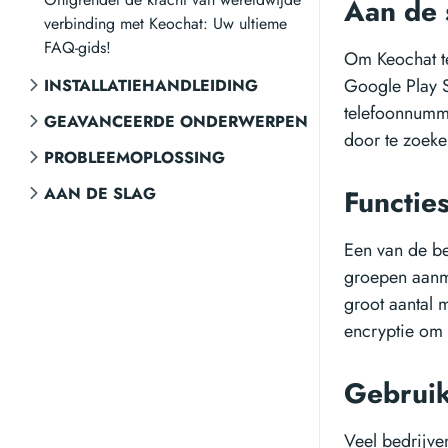
Aan de 
verbinding met Keochat: Uw ultieme
FAQ-gids!
Om Keochat te
Google Play 
INSTALLATIEHANDLEIDING
telefoonnumme
GEAVANCEERDE ONDERWERPEN
door te zoeke
PROBLEEMOPLOSSING
AAN DE SLAG
Functie
Een van de be
groepen aanm
groot aantal 
encryptie om 
Gebruik
Veel bedrijv