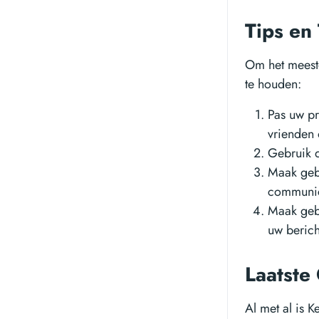
Tips en
Om het meeste
te houden:
Pas uw pr
vrienden 
Gebruik d
Maak gebr
communic
Maak gebr
uw berich
Laatste
Al met al is 