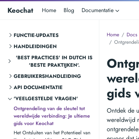
Keochat
Home
Blog
Documentatie
Home
Docs
FUNCTIE-UPDATES
Ontgrendeli
HANDLEIDINGEN
'BEST PRACTICES' IN DUTCH IS
Ontgr
'BESTE PRAKTIJKEN'.
werel
GEBRUIKERSHANDLEIDING
API DOCUMENTATIE
gids 
'VEELGESTELDE VRAGEN'
Ontgrendeling van de sleutel tot
Ontdek de u
wereldwijde verbinding: Je ultieme
wereldwijd r
gids voor Keochat
ontgrendele
Het Ontsluiten van het Potentieel van
ervoor dat j