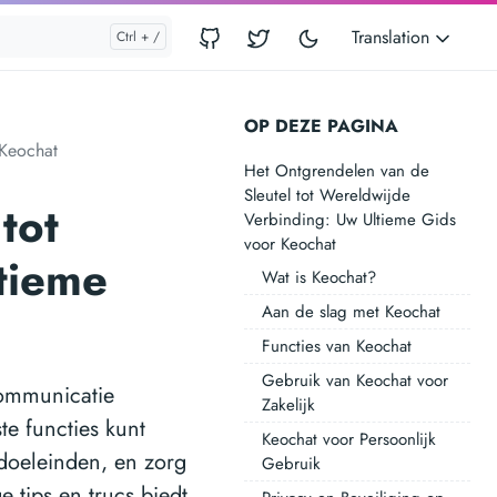
Translation
OP DEZE PAGINA
 Keochat
Het Ontgrendelen van de
Sleutel tot Wereldwijde
tot
Verbinding: Uw Ultieme Gids
voor Keochat
ltieme
Wat is Keochat?
Aan de slag met Keochat
Functies van Keochat
Gebruik van Keochat voor
communicatie
Zakelijk
te functies kunt
Keochat voor Persoonlijk
 doeleinden, en zorg
Gebruik
 tips en trucs biedt