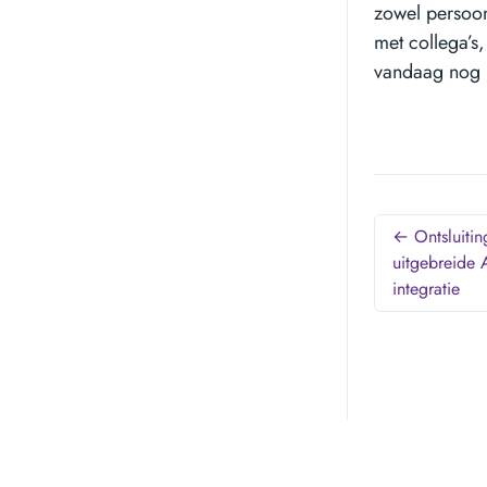
zowel persoon
met collega’s,
vandaag nog 
← Ontsluitin
uitgebreide 
integratie
Mogelijk gemaakt door
Netlify
,
Hugo
, en
Doks