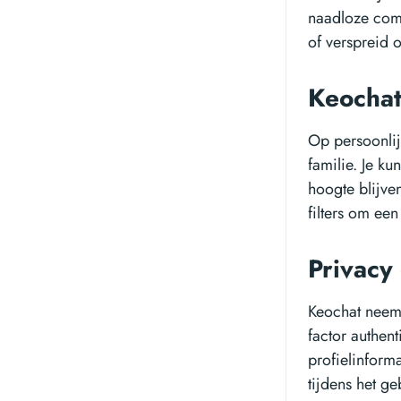
naadloze comm
of verspreid 
Keochat
Op persoonlij
familie. Je ku
hoogte blijve
filters om een
Privacy
Keochat neemt
factor authen
profielinform
tijdens het g