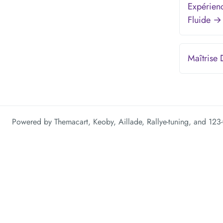
Expérien
Fluide →
Maîtrise
Powered by
Themacart
,
Keoby
,
Aillade
,
Rallye-tuning
, and
123-