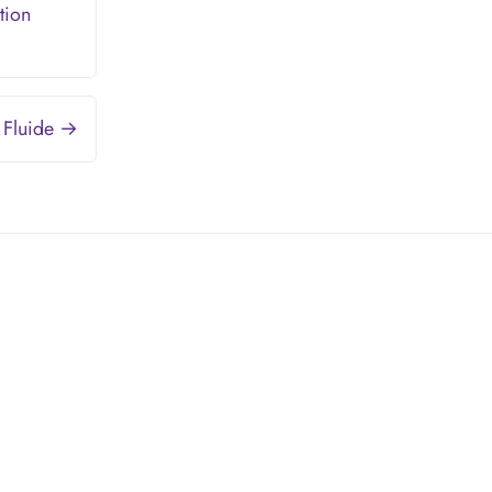
tion
 Fluide →