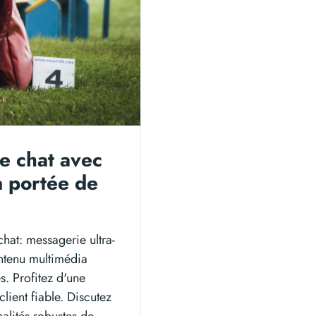
e chat avec
à portée de
hat: messagerie ultra-
ntenu multimédia
s. Profitez d'une
lient fiable. Discutez
nalités robustes de