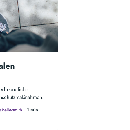
alen
erfreundliche
tenschutzmaßnahmen.
sabelle-smith
‐
1 min