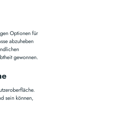
igen Optionen für
Masse abzuheben
undlichen
ebtheit gewonnen.
che
utzeroberfläche.
nd sein können,