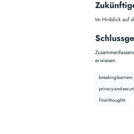
Zukünftig
Im Hinblick auf 
Schlussg
Zusammenfassend 
erwiesen.
breaking-barriers
privacy-and-securi
final-thoughts