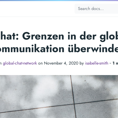
hat: Grenzen in der glo
mmunikation überwind
in
global-chat-network
on November 4, 2020 by
isabelle-smith
‐
1 