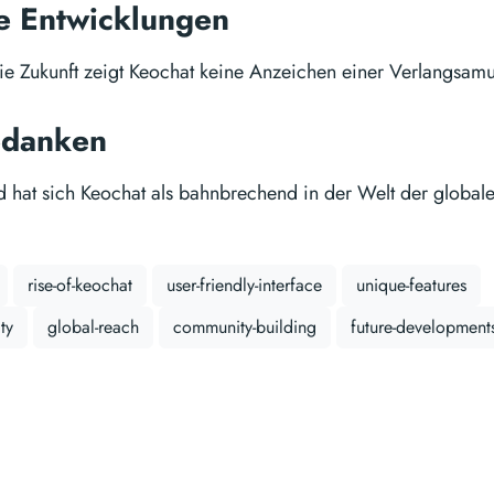
e Entwicklungen
die Zukunft zeigt Keochat keine Anzeichen einer Verlangsam
edanken
hat sich Keochat als bahnbrechend in der Welt der globa
rise-of-keochat
user-friendly-interface
unique-features
ty
global-reach
community-building
future-development