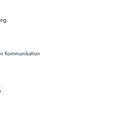
ung.
len Kommunikation
s