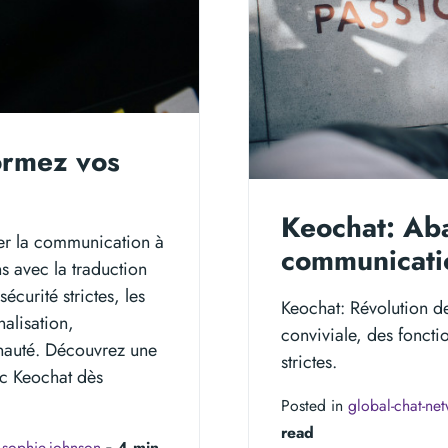
ormez vos
Keochat: Aba
orer la communication à
communicati
ns avec la traduction
écurité strictes, les
Keochat: Révolution d
nalisation,
conviviale, des foncti
unauté. Découvrez une
strictes.
c Keochat dès
Posted in
global-chat-ne
read
y
sophie-johnson
‐
4 min