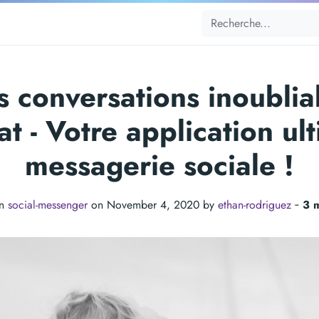
s conversations inoublia
t - Votre application ul
messagerie sociale !
in
social-messenger
on November 4, 2020 by
ethan-rodriguez
‐
3 