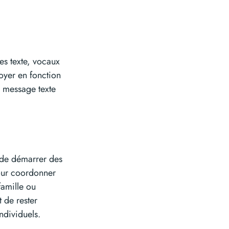
s texte, vocaux
voyer en fonction
e message texte
 de démarrer des
pour coordonner
famille ou
 de rester
ndividuels.