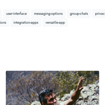
user-interface
messaging-options
group-chats
privac
ions
integration-apps
versatile-app