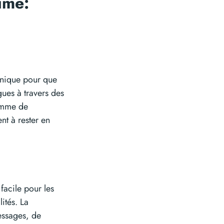
ime:
unique pour que
gues à travers des
gamme de
nt à rester en
facile pour les
ités. La
messages, de