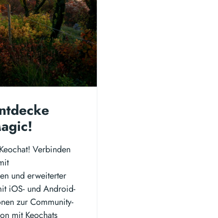
Entdecke
agic!
 Keochat! Verbinden
mit
en und erweiterter
it iOS- und Android-
ionen zur Community-
ion mit Keochats