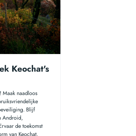
ek Keochat's
t! Maak naadloos
uiksvriendelijke
veiliging. Blijf
n Android,
Ervaar de toekomst
orm van Keochat.