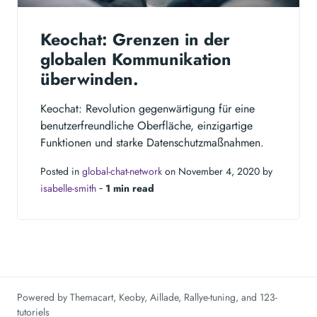
Keochat: Grenzen in der
globalen Kommunikation
überwinden.
Keochat: Revolution gegenwärtigung für eine
benutzerfreundliche Oberfläche, einzigartige
Funktionen und starke Datenschutzmaßnahmen.
Posted in
global-chat-network
on November 4, 2020 by
isabelle-smith
‐
1 min read
Powered by
Themacart
,
Keoby
,
Aillade
,
Rallye-tuning
, and
123-
tutoriels