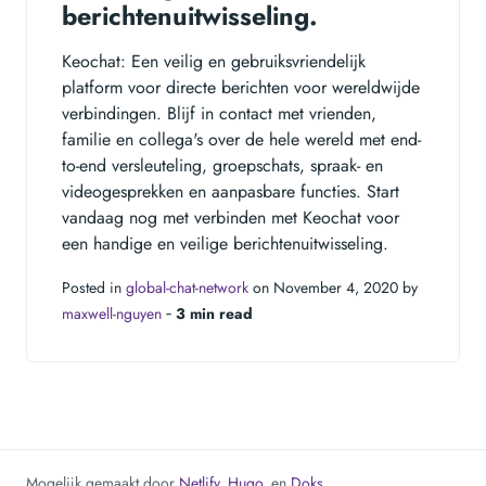
berichtenuitwisseling.
Keochat: Een veilig en gebruiksvriendelijk
platform voor directe berichten voor wereldwijde
verbindingen. Blijf in contact met vrienden,
familie en collega's over de hele wereld met end-
to-end versleuteling, groepschats, spraak- en
videogesprekken en aanpasbare functies. Start
vandaag nog met verbinden met Keochat voor
een handige en veilige berichtenuitwisseling.
Posted in
global-chat-network
on November 4, 2020 by
maxwell-nguyen
‐
3 min read
Mogelijk gemaakt door
Netlify
,
Hugo
, en
Doks