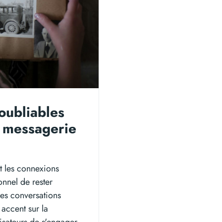
oubliables
u messagerie
t les connexions
nnel de rester
des conversations
 accent sur la
lisateurs de s'engager