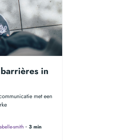
barrières in
e communicatie met een
erke
sabelle-smith
‐
3 min