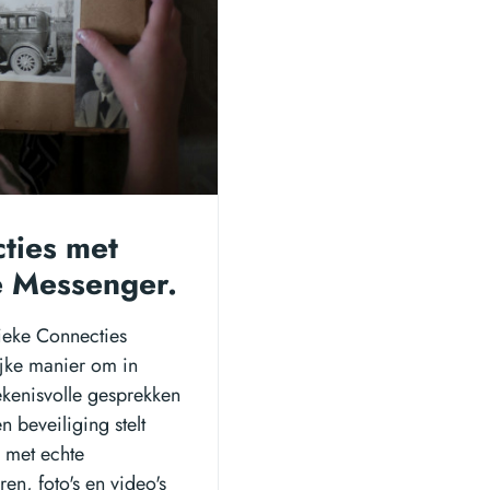
ties met
e Messenger.
ieke Connecties
ijke manier om in
ekenisvolle gesprekken
 beveiliging stelt
n met echte
n, foto's en video's