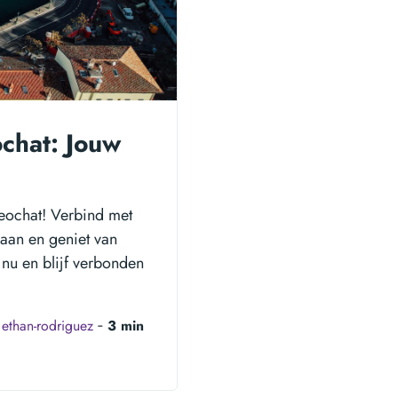
chat: Jouw
Keochat! Verbind met
 aan en geniet van
 nu en blijf verbonden
y
ethan-rodriguez
‐
3 min