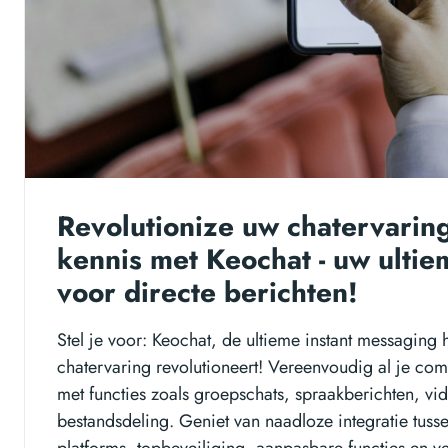
Revolutionize uw chatervarin
kennis met Keochat - uw ultie
voor directe berichten!
Stel je voor: Keochat, de ultieme instant messaging
chatervaring revolutioneert! Vereenvoudig al je co
met functies zoals groepschats, spraakberichten, v
bestandsdeling. Geniet van naadloze integratie tuss
platforms, topbeveiliging, aanpasbare functies en v