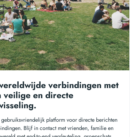
wereldwijde verbindingen met
 veilige en directe
wisseling.
 gebruiksvriendelijk platform voor directe berichten
ndingen. Blijf in contact met vrienden, familie en
 wereld met end-to-end versleuteling, groepschats,