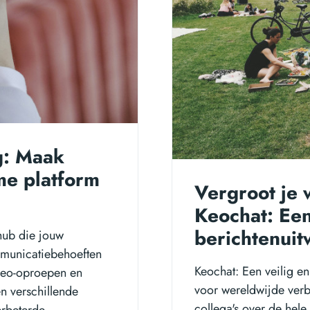
g: Maak
me platform
Vergroot je 
Keochat: Een
berichtenuit
 hub die jouw
mmunicatiebehoeften
Keochat: Een veilig en
ideo-oproepen en
voor wereldwijde verbi
en verschillende
collega's over de hele
erbeterde