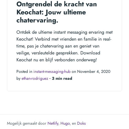
Ontgrendel de kracht van
Keochat: Jouw ultieme
chatervaring.
Ontdek de ultieme instant messaging ervaring met
Keochat! Verbind met vrienden en familie in real-
time, pas je chatervaring aan en geniet van
veilige, versleutelde gesprekken. Download
Keochat nu en blijf verbonden onderweg!
Posted in
instant-messaging-hub
on November 4, 2020
by
ethan-rodriguez
‐
3 min read
Mogelijk gemaakt door
Netlify
,
Hugo
, en
Doks